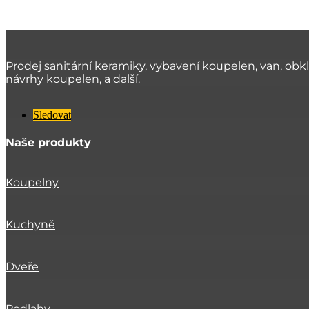
Prodej sanitární keramiky, vybavení koupelen, van, obk
návrhy koupelen, a další.
Sledovat
Naše produkty
Koupelny
Kuchyně
Dveře
Podlahy