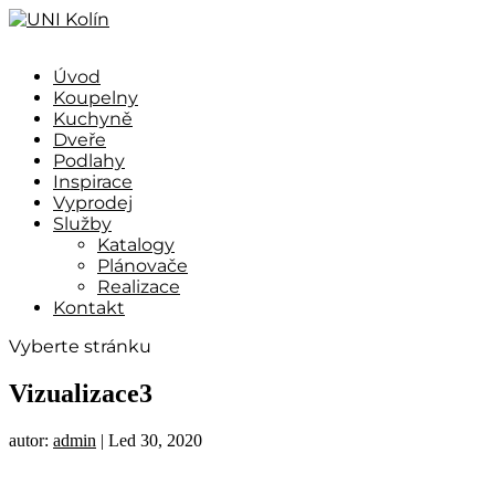
Úvod
Koupelny
Kuchyně
Dveře
Podlahy
Inspirace
Vyprodej
Služby
Katalogy
Plánovače
Realizace
Kontakt
Vyberte stránku
Vizualizace3
autor:
admin
|
Led 30, 2020